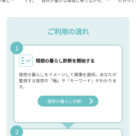
が楽しめ
です。 自然が豊かな環境に有りながら、空
の方々と
いを間近
の玄関口である成田国際空港へは車で約２０
ャルイノ
家さんが
分、東京都心へは電車で約１時間と通勤にも
取り組んでおりま
7つありま
便利で、出勤とリモートワークがどちらも快
の創出な
子以降の保
適！近隣の大型ショッピングセンターや高度
注力して
ご利用の流れ
（家事代
医療施設へのアクセスも良好で安心。 町の
帰・移住交
など、子
中心には小売店やスーパーがあり、人と自然
O）」の
にふれあえる生活基盤が整備された、とても
人地域活
住みやすいまちです。
て、関係
興に寄与
理想の暮らし診断を開始する
います。
理想の暮らしをイメージして画像を選択。あなたが
重視する理想の「軸」や「キーワード」がわかりま
す。
理想の暮らし診断