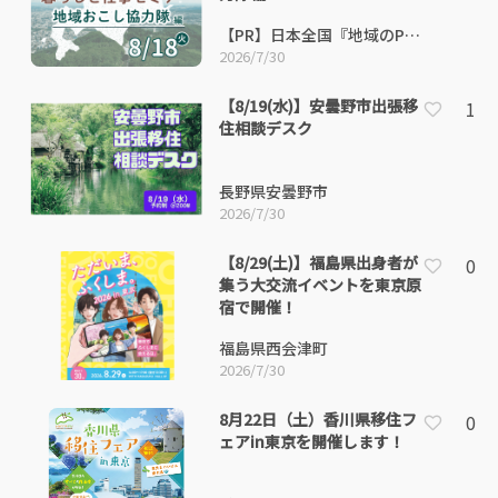
【PR】日本全国『地域のP
R』
2026/7/30
【8/19(水)】安曇野市出張移
1
住相談デスク
長野県安曇野市
2026/7/30
【8/29(土)】福島県出身者が
0
集う大交流イベントを東京原
宿で開催！
福島県西会津町
2026/7/30
8月22日（土）香川県移住フ
0
ェアin東京を開催します！