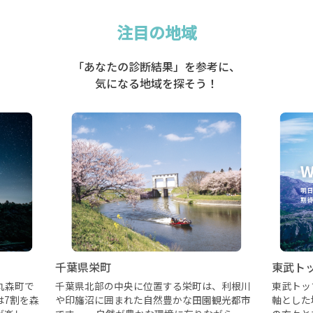
注目の地域
「あなたの診断結果」を参考に、
気になる地域を探そう！
千葉県栄町
東武ト
丸森町で
千葉県北部の中央に位置する栄町は、利根川
東武トッ
は7割を森
や印旛沼に囲まれた自然豊かな田園観光都市
軸とした