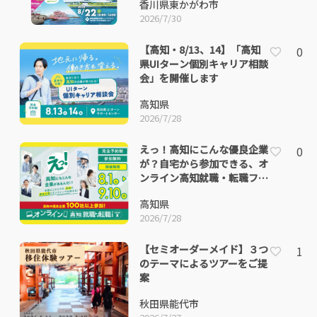
香川県東かがわ市
2026/7/30
【高知・8/13、14】「高知
0
県UIターン個別キャリア相談
会」を開催します
高知県
2026/7/28
えっ！高知にこんな優良企業
0
が？自宅から参加できる、オ
ンライン高知就職・転職フェ
ア2026夏
高知県
2026/7/28
【セミオーダーメイド】３つ
1
のテーマによるツアーをご提
案
秋田県能代市