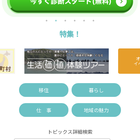
特集！
イ
移住
暮らし
仕 事
地域の魅力
トピックス詳細検索