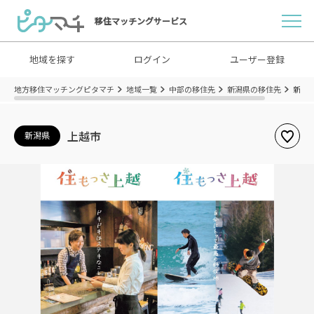
移住マッチングサービス
地域を探す
ログイン
ユーザー登録
地方移住マッチングピタマチ
地域一覧
中部の移住先
新潟県の移住先
新潟
上越市
新潟県