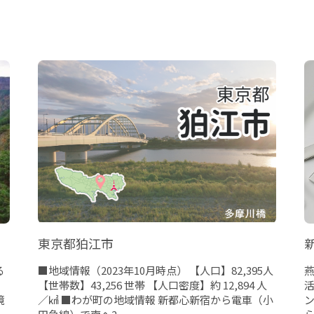
東京都狛江市
る
■地域情報（2023年10月時点） 【人口】82,395人
、
【世帯数】43,256 世帯 【人口密度】約 12,894 人
境
／㎢ ■わが町の地域情報 新都心新宿から電車（小