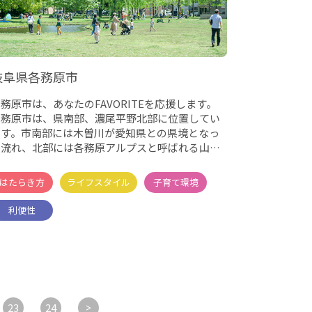
岐阜県各務原市
務原市は、あなたのFAVORITEを応援します。
各務原市は、県南部、濃尾平野北部に位置してい
ます。市南部には木曽川が愛知県との県境となっ
て流れ、北部には各務原アルプスと呼ばれる山々
が連なり、
23
24