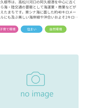
阿久根市は、高松川河口の阿久根港を中心に古く
から海・陸交通の要衝として海運業・商業などが
栄えたまちです。東シナ海に面した約40キロメー
トルにも及ぶ美しい海岸線や沖合いおよそ2キロメ
ートルに浮かぶ阿久根