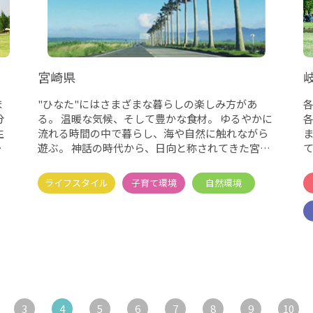
宮崎県
ま
"ひなた"にはさまざまな暮らしの楽しみ方があ
各
分
る。 温暖な気候、そして豊かな食材。 ゆるやかに
生
流れる時間の中で暮らし、海や自然に触れながら
る
遊ぶ。 神話の時代から、日向と称されてきた宮崎
県。 ここ
3
4
5
6
7
8
9
10