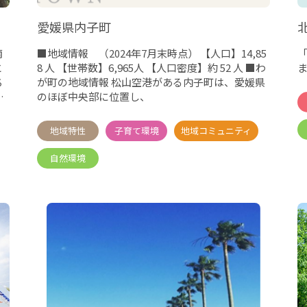
愛媛県内子町
南
■地域情報 （2024年7月末時点） 【人口】14,85
と
8 人 【世帯数】6,965人 【人口密度】約 52 人 ■わ
ち
が町の地域情報 松山空港がある内子町は、愛媛県
て
のほぼ中央部に位置し、