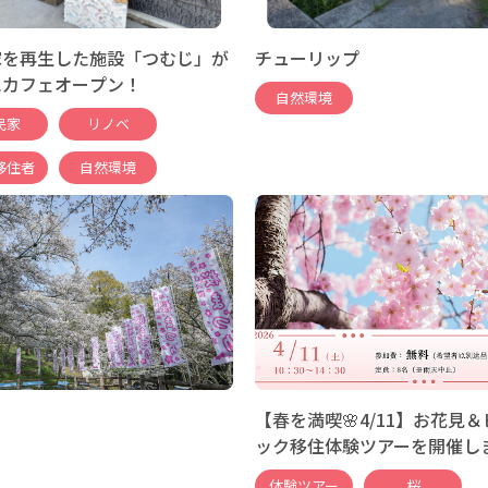
家を再生した施設「つむじ」が
チューリップ
にカフェオープン！
自然環境
民家
リノベ
移住者
自然環境
【春を満喫🌸4/11】お花見
ック移住体験ツアーを開催し
体験ツアー
桜