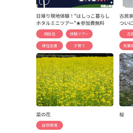
日帰り現地体験！"はしっこ暮らし
古民
ホタルミニツアー"★参加費無料
つい
相談会
体験ツアー
古
移住支援
子育て
先輩
菜の花
桜
自然環境