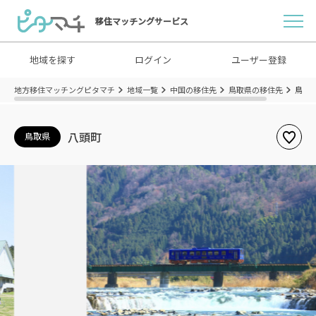
移住マッチングサービス
地域を探す
ログイン
ユーザー登録
地方移住マッチングピタマチ
地域一覧
中国の移住先
鳥取県の移住先
鳥取
八頭町
鳥取県