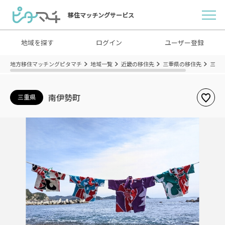
移住マッチングサービス
地域を探す
ログイン
ユーザー登録
地方移住マッチングピタマチ
地域一覧
近畿の移住先
三重県の移住先
三重
南伊勢町
三重県