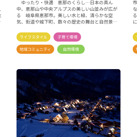
ゆったり・快適 恵那のくらし…日本の真ん
人
中、恵那山や中央アルプスの美しい山並みが広が
性
る 岐阜県恵那市。美しい水と緑、清らかな空
き
気、街道や城下町、数々の歴史の舞台と自然景観
を持つ、情緒あふれるまちです