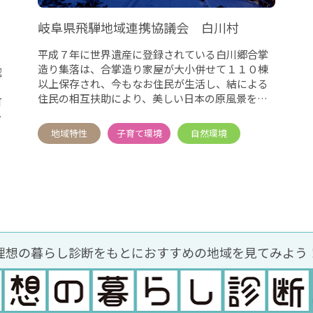
岐阜県飛騨地域連携協議会 白川村
平成７年に世界遺産に登録されている白川郷合掌
造り集落は、合掌造り家屋が大小併せて１１０棟
認
以上保存され、今もなお住民が生活し、結による
住民の相互扶助により、美しい日本の原風景を守
町
っている村です。
も
理想の暮らし診断をもとに
おすすめの地域を見てみよう