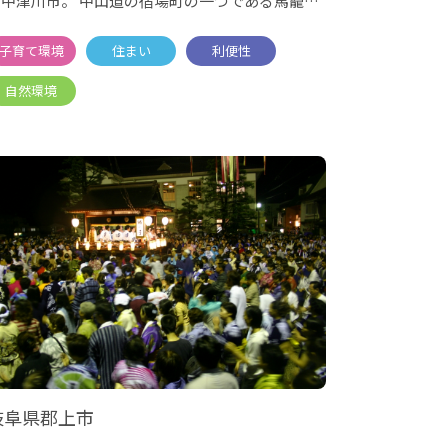
た中津川市。 中山道の宿場町の一つである馬籠宿
は、木曽路の
岐阜県郡上市