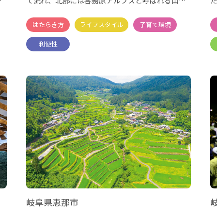
・
て流れ、北部には各務原アルプスと呼ばれる山々
が連なり、
岐阜県恵那市