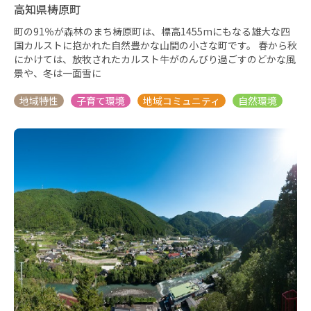
高知県梼原町
町の91％が森林のまち梼原町は、標高1455mにもなる雄大な四
国カルストに抱かれた自然豊かな山間の小さな町です。 春から秋
にかけては、放牧されたカルスト牛がのんびり過ごすのどかな風
景や、冬は一面雪に