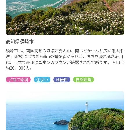
高知県須崎市
須崎市は、南国高知のほぼど真ん中、南はどか～んと広がる太平
洋。 北境には標高769ｍの蟠蛇森がそびえ、まちを流れる新荘川
は、日本で最後にニホンカワウソが確認された場所です。 人口は
約20，800人。