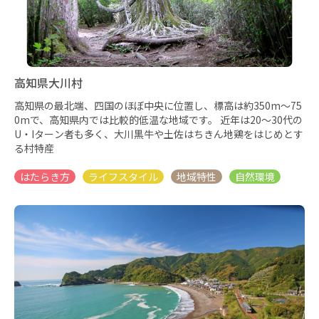
高知県大川村
高知県の最北端、四国のほぼ中央に位置し、標高は約350m～75
0mで、高知県内では比較的低温な地域です。 近年は20〜30代の
U・Iターン者も多く、大川黒牛や土佐はちきん地鶏をはじめとす
る村特産