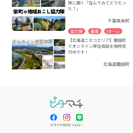
隊に聞く「住んでみてどうだっ
た？」
千葉県栄町
協力隊
農業
Iターン
【北海道ニセコエリア】蘭越町
でオンライン移住相談を随時受
付中です！
北海道蘭越町
ピタマチSNSをフォロー