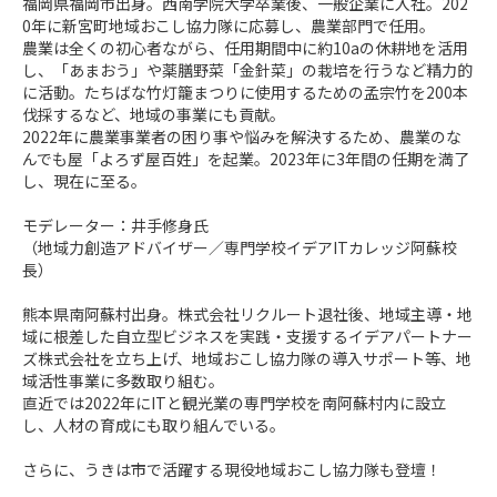
福岡県福岡市出身。西南学院大学卒業後、一般企業に入社。202
0年に新宮町地域おこし協力隊に応募し、農業部門で任用。

農業は全くの初心者ながら、任用期間中に約10aの休耕地を活用
し、「あまおう」や薬膳野菜「金針菜」の栽培を行うなど精力的
に活動。たちばな竹灯籠まつりに使用するための孟宗竹を200本
伐採するなど、地域の事業にも貢献。

2022年に農業事業者の困り事や悩みを解決するため、農業のな
んでも屋「よろず屋百姓」を起業。2023年に3年間の任期を満了
し、現在に至る。

モデレーター：井手修身氏

（地域力創造アドバイザー／専門学校イデアITカレッジ阿蘇校
長）

熊本県南阿蘇村出身。株式会社リクルート退社後、地域主導・地
域に根差した自立型ビジネスを実践・支援するイデアパートナー
ズ株式会社を立ち上げ、地域おこし協力隊の導入サポート等、地
域活性事業に多数取り組む。

直近では2022年にITと観光業の専門学校を南阿蘇村内に設立
し、人材の育成にも取り組んでいる。

さらに、うきは市で活躍する現役地域おこし協力隊も登壇！