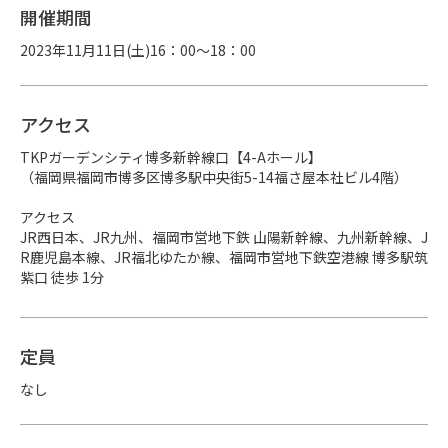
開催期間
2023年11月11日(土)16：00～18：00
アクセス
TKPガーデンシティ博多新幹線口【4-Aホール】

（福岡県福岡市博多区博多駅中央街5-14福さ屋本社ビル4階）

アクセス

JR西日本、JR九州、福岡市営地下鉄 山陽新幹線、九州新幹線、J
R鹿児島本線、JR福北ゆたか線、福岡市営地下鉄空港線 博多駅筑
紫口 徒歩 1分
定員
なし