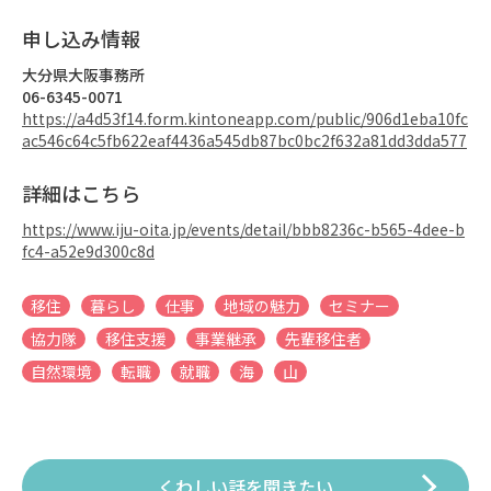
申し込み情報
大分県大阪事務所
06-6345-0071
https://a4d53f14.form.kintoneapp.com/public/906d1eba10fc
ac546c64c5fb622eaf4436a545db87bc0bc2f632a81dd3dda577
詳細はこちら
https://www.iju-oita.jp/events/detail/bbb8236c-b565-4dee-b
fc4-a52e9d300c8d
移住
暮らし
仕事
地域の魅力
セミナー
協力隊
移住支援
事業継承
先輩移住者
自然環境
転職
就職
海
山
くわしい話を聞きたい