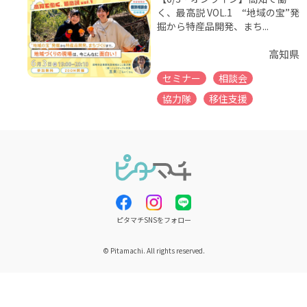
く、最高説 VOL.1 “地域の宝”発
掘から特産品開発、まち...
高知県
セミナー
相談会
協力隊
移住支援
ピタマチSNSをフォロー
© Pitamachi. All rights reserved.