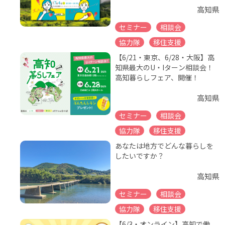
高知県
セミナー
相談会
協力隊
移住支援
【6/21・東京、6/28・大阪】高
知県最大のU・Iターン相談会！
高知暮らしフェア、開催！
高知県
セミナー
相談会
協力隊
移住支援
あなたは地方でどんな暮らしを
したいですか？
高知県
セミナー
相談会
協力隊
移住支援
【6/3・オンライン】高知で働