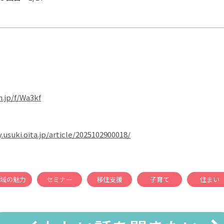
m.jp/f/Wa3kf
.usuki.oita.jp/article/2025102900018/
域の魅力
セミナー
移住支援
子育て
住まい