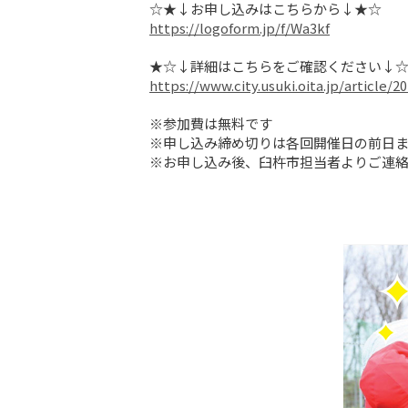
https://logoform.jp/f/Wa3kf
https://www.city.usuki.oita.jp/article/
※参加費は無料です

※申し込み締め切りは各回開催日の前日ま
※お申し込み後、臼杵市担当者よりご連