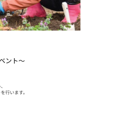
ベント～
、

を行います。


