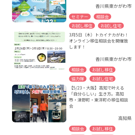
香川県東かがわ市
セミナー
相談会
お試し移住
お試し住宅
3月5日（木）トカイナカがわ！
オンライン移住相談会を開催致
します！
香川県東かがわ市
相談会
お試し移住
協力隊
お試し住宅
【5/23・大阪】高知で叶える
「自分らしい」生き方。高知
市・津野町・東洋町の移住相談
会
高知県
相談会
お試し移住