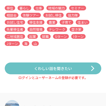
移住
暮らし
仕事
地域の魅力
セミナー
相談会
体験ツアー
お試し移住
協力隊
お試し住宅
移住支援
農業
子育て
住まい
先輩移住者
自然環境
テレワーク
空き家
二地域居住
起業
就職
Uターン
Iターン
Jターン
海
山
くわしい話を聞きたい
ログインとユーザーネームの登録が必要です。