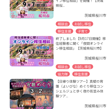
イン移住相談」を開催！【茨城
県桜...
茨城県桜川市
相談会
お試し移住
移住支援
子育て
終了しました【9月17日開催】移
住経験者に聞く「夜間オンライ
ン移住相談」【茨城県桜川市】
茨城県桜川市
相談会
お試し移住
協力隊
移住支援
【日帰り体験ツアー】真壁の宵
雛（よいびな）めぐり移住コン
シェルジュと歩く夜の街並み体
験ツア...
茨城県桜川市