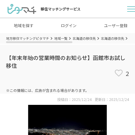
移住マッチングサービス
地域を探す
ログイン
ユーザー登録
地方移住マッチングピタマチ
地域一覧
北海道の移住先
北海道の移住先
北
【年末年始の営業時間のお知らせ】函館市お試し
移住
2
※この情報には、広告が含まれる場合があります。
投稿日：2025/12/24
更新日：2025/12/24