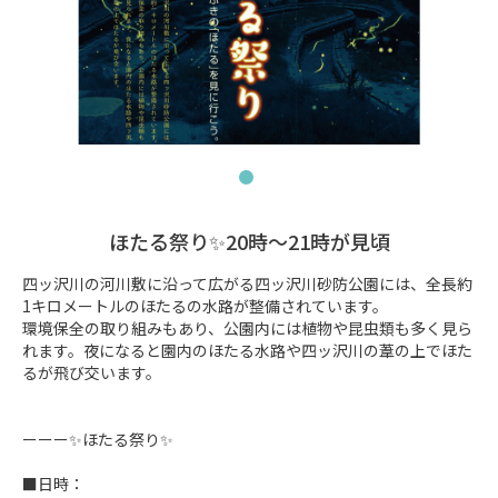
ほたる祭り✨20時～21時が見頃
四ッ沢川の河川敷に沿って広がる四ッ沢川砂防公園には、全長約
1キロメートルのほたるの水路が整備されています。

環境保全の取り組みもあり、公園内には植物や昆虫類も多く見ら
れます。夜になると園内のほたる水路や四ッ沢川の葦の上でほた
るが飛び交います。

ーーー✨ほたる祭り✨

■日時：
