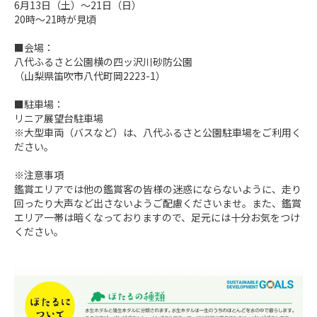
6月13日（土）～21日（日）　

20時～21時が見頃

■会場：

八代ふるさと公園横の四ッ沢川砂防公園

（山梨県笛吹市八代町岡2223-1）

■駐車場：

リニア展望台駐車場

※大型車両（バスなど）は、八代ふるさと公園駐車場をご利用く
ださい。

※注意事項

鑑賞エリアでは他の鑑賞客の皆様の迷惑にならないように、走り
回ったり大声など出さないようご配慮くださいませ。また、鑑賞
エリア一帯は暗くなっておりますので、足元には十分お気をつけ
ください。