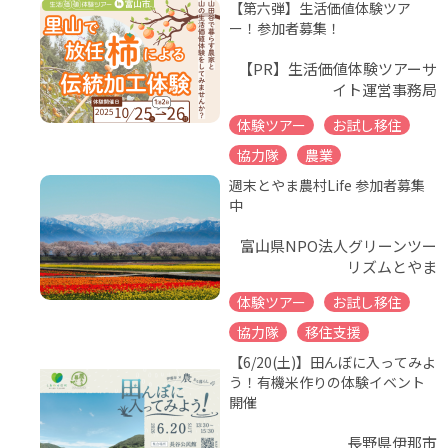
【第六弾】生活価値体験ツア
ー！参加者募集！
【PR】生活価値体験ツアーサ
イト運営事務局
体験ツアー
お試し移住
協力隊
農業
週末とやま農村Life 参加者募集
中
富山県NPO法人グリーンツー
リズムとやま
体験ツアー
お試し移住
協力隊
移住支援
【6/20(土)】田んぼに入ってみよ
う！有機米作りの体験イベント
開催
長野県伊那市