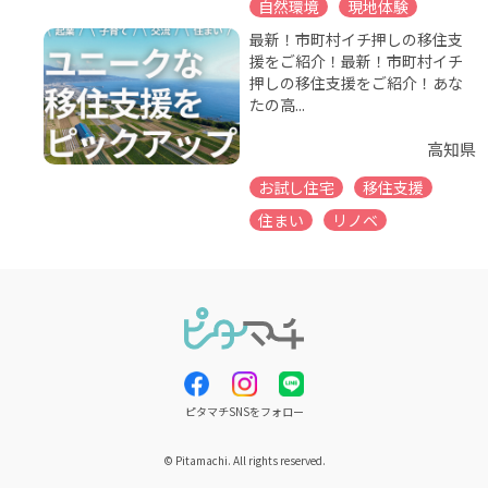
自然環境
現地体験
最新！市町村イチ押しの移住支
援をご紹介！最新！市町村イチ
押しの移住支援をご紹介！あな
たの高...
高知県
お試し住宅
移住支援
住まい
リノベ
ピタマチSNSをフォロー
© Pitamachi. All rights reserved.