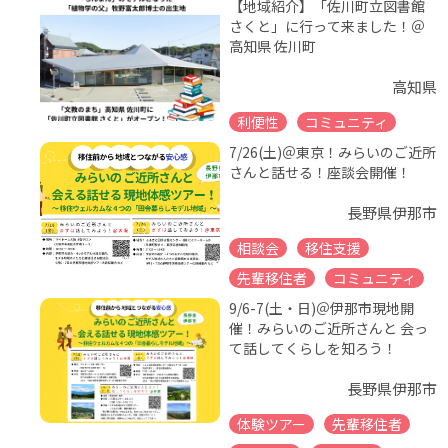
【地域紹介】「佐川町立図書館
さくと」に行って来ました！＠
高知県 佐川町
高知県
利便性
コミュニティ
7/26(土)＠東京！みらいのご近所
さんと話せる！座談会開催！
長野県伊那市
相談会
移住支援
先輩移住者
コミュニティ
9/6-7(土・日)＠伊那市現地開
催！みらいのご近所さんと 会っ
て話してくらしを知ろう！
長野県伊那市
体験ツアー
先輩移住者