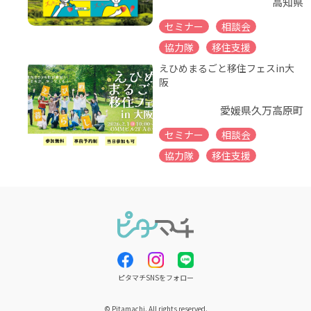
高知県
セミナー
相談会
協力隊
移住支援
えひめまるごと移住フェスin大
阪
愛媛県久万高原町
セミナー
相談会
協力隊
移住支援
ピタマチSNSをフォロー
© Pitamachi. All rights reserved.