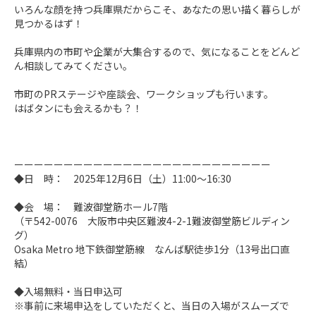
いろんな顔を持つ兵庫県だからこそ、あなたの思い描く暮らしが
見つかるはず！

兵庫県内の市町や企業が大集合するので、気になることをどんど
ん相談してみてください。

市町のPRステージや座談会、ワークショップも行います。

はばタンにも会えるかも？！

ーーーーーーーーーーーーーーーーーーーーーーーーーー

◆日　時：　2025年12月6日（土）11:00〜16:30

◆会　場：　難波御堂筋ホール7階

（〒542-0076　大阪市中央区難波4-2-1難波御堂筋ビルディン
グ）

Osaka Metro 地下鉄御堂筋線　なんば駅徒歩1分（13号出口直
結）

◆入場無料・当日申込可

※事前に来場申込をしていただくと、当日の入場がスムーズで