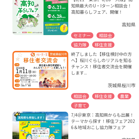
知県最大のU・Iターン相談会！
高知暮らしフェア、開催！
高知県
セミナー
相談会
協力隊
移住支援
終了しました【移住検討中の方
へ】桜川ぐらしのリアルを知る
チャンス！移住者交流会を開催
します...
茨城県桜川市
相談会
移住支援
農業
子育て
7/4＠東京：高知県からも出展！
テーマから探す！移住フェア202
6＆地域おこし協力隊フェア