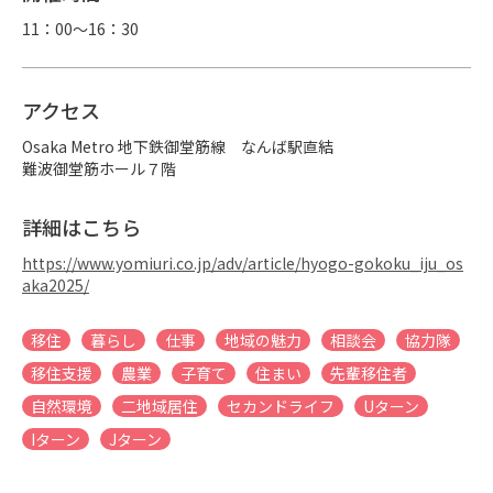
11：00～16：30
アクセス
Osaka Metro 地下鉄御堂筋線　なんば駅直結

難波御堂筋ホール７階
詳細はこちら
https://www.yomiuri.co.jp/adv/article/hyogo-gokoku_iju_os
aka2025/
移住
暮らし
仕事
地域の魅力
相談会
協力隊
移住支援
農業
子育て
住まい
先輩移住者
自然環境
二地域居住
セカンドライフ
Uターン
Iターン
Jターン