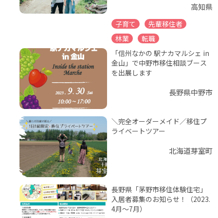
高知県
子育て
先輩移住者
林業
転職
「信州なかの 駅ナカマルシェ in
金山」で中野市移住相談ブース
を出展します
長野県中野市
＼完全オーダーメイド／移住プ
ライベートツアー
北海道芽室町
長野県「茅野市移住体験住宅」
入居者募集のお知らせ！（2023.
4月～7月）