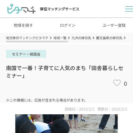
移住マッチングサービス
地域を探す
ログイン
ユーザー登録
地方移住マッチングピタマチ
地域一覧
九州の移住先
鹿児島県の移住先
鹿
セミナー・相談会
南国で一番！子育てに人気のまち「田舎暮らしセ
ミナー」
0
※この情報には、広告が含まれる場合があります。
投稿日：2023/2/2
更新日：2023/2/2