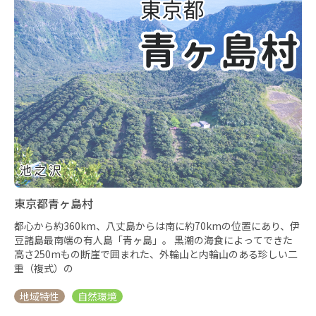
東京都青ヶ島村
都心から約360km、八丈島からは南に約70kmの位置にあり、伊
豆諸島最南端の有人島「青ヶ島」。 黒潮の海食によってできた
高さ250mもの断崖で囲まれた、外輪山と内輪山のある珍しい二
重（複式）の