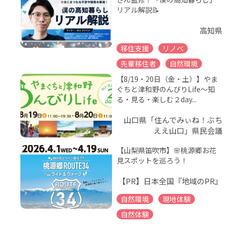
リアル解説📝
高知県
移住支援
リノベ
先輩移住者
自然環境
【8/19・20日（金・土）】やま
ぐちと津和野のんびりLife～知
る・見る・楽しむ２day...
山口県「住んでみぃね！ぶち
ええ山口」県民会議
【山梨県笛吹市】🌸桃源郷お花
見スポットを巡ろう！
【PR】日本全国『地域のPR』
自然環境
現地体験
自然体験