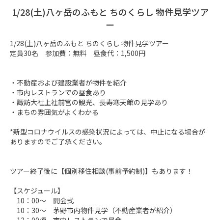
1/28(土)八ヶ岳のふもと ちのくらし 物件見学ツア
ー
1/28(土)八ヶ岳のふもと ちのくらし 物件見学ツアー

定員30名　参加費：無料　昼食代：1,500円　　　　　　　　　
・不動産および建設業者が物件を紹介

・市内レストランでの昼食あり

・諏訪大社上社前宮の観光、長寿寒天館の見学あり

・まちの雰囲気がよくわかる

*新型コロナウイルスの感染状況によっては、中止になる場合が
ありますのでご了承ください。

ツアー終了後に【個別移住相談(事前予約制)】もあります！

【スケジュール】

　10：00～　開会式

　10：30～　茅野市内物件見学（不動産業者が紹介）
